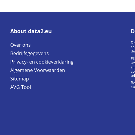
About data2.eu
D
De
Over ons
sa
de
Bedrijfsgegevens
El
Privacy- en cookieverklaring
we
zi
Algemene Voorwaarden
co
te
Sitemap
Be
AVG Tool
ei