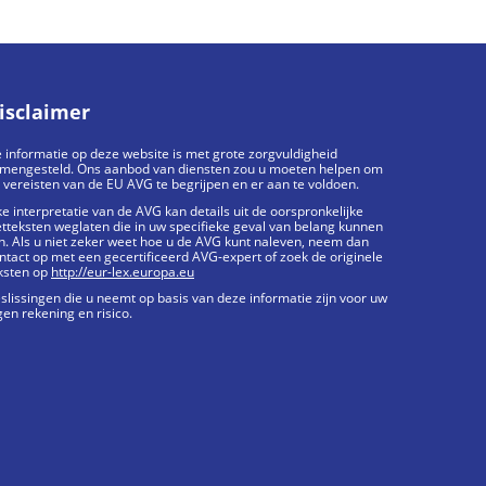
isclaimer
 informatie op deze website is met grote zorgvuldigheid
mengesteld. Ons aanbod van diensten zou u moeten helpen om
 vereisten van de EU AVG te begrijpen en er aan te voldoen.
ke interpretatie van de AVG kan details uit de oorspronkelijke
tteksten weglaten die in uw specifieke geval van belang kunnen
jn. Als u niet zeker weet hoe u de AVG kunt naleven, neem dan
ntact op met een gecertificeerd AVG-expert of zoek de originele
ksten op
http://eur-lex.europa.eu
slissingen die u neemt op basis van deze informatie zijn voor uw
gen rekening en risico.