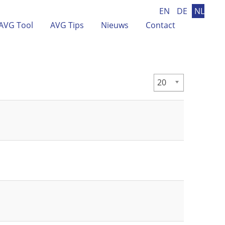
EN
DE
NL
AVG Tool
AVG Tips
Nieuws
Contact
Toon #
20