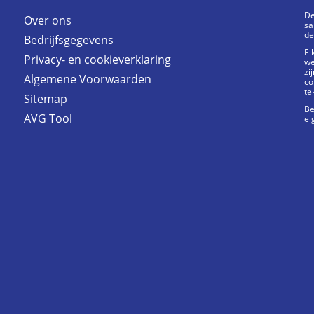
De
Over ons
sa
de
Bedrijfsgegevens
El
Privacy- en cookieverklaring
we
zi
Algemene Voorwaarden
co
te
Sitemap
Be
AVG Tool
ei