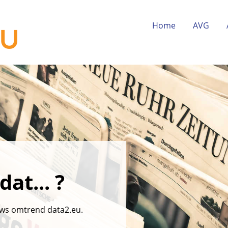
Home
AVG
at... ?
uws omtrend data2.eu.