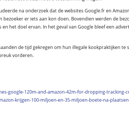
udeerde na onderzoek dat de websites Google.fr en Amazon
n bezoeker er iets aan kon doen. Bovendien werden de bezo
 en het doel ervan. In het geval van Google bleef een advert
nden de tijd gekregen om hun illegale kookpraktijken te st
breuk vorderen.
ines-google-120m-and-amazon-42m-for-dropping-tracking-c
mazon-krijgen-100-miljoen-en-35-miljoen-boete-na-plaatsen