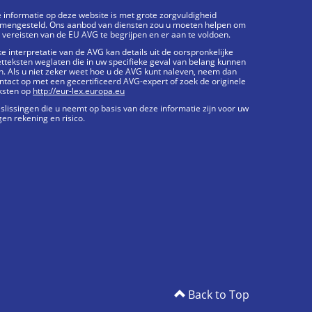
 informatie op deze website is met grote zorgvuldigheid
mengesteld. Ons aanbod van diensten zou u moeten helpen om
 vereisten van de EU AVG te begrijpen en er aan te voldoen.
ke interpretatie van de AVG kan details uit de oorspronkelijke
tteksten weglaten die in uw specifieke geval van belang kunnen
jn. Als u niet zeker weet hoe u de AVG kunt naleven, neem dan
ntact op met een gecertificeerd AVG-expert of zoek de originele
ksten op
http://eur-lex.europa.eu
slissingen die u neemt op basis van deze informatie zijn voor uw
gen rekening en risico.
Back to Top