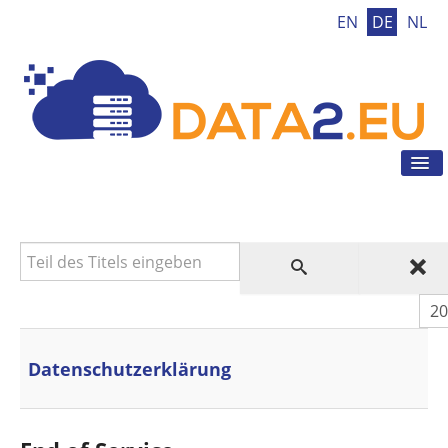
EN
DE
NL
Tog
Nav
Home
DSGVO
Teil des Titels eingeben
DSGVO Tool
DSGVO Tipps
Anz
Aktuelles
Kontakt
Datenschutzerklärung