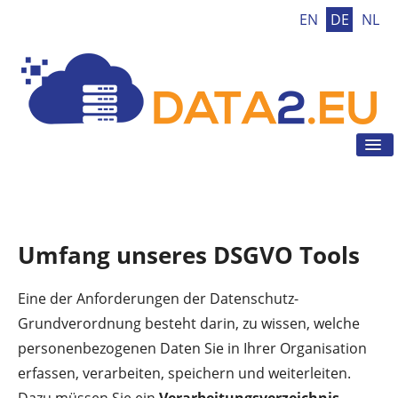
EN
DE
NL
Tog
Nav
Home
DSGVO
DSGVO Tool
Umfang unseres DSGVO Tools
DSGVO Tipps
Aktuelles
Eine der Anforderungen der Datenschutz-
Grundverordnung besteht darin, zu wissen, welche
Kontakt
personenbezogenen Daten Sie in Ihrer Organisation
erfassen, verarbeiten, speichern und weiterleiten.