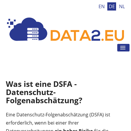
EN
DE
NL
Tog
Nav
Home
DSGVO
DSGVO Tool
Was ist eine DSFA -
DSGVO Tipps
Datenschutz-
Aktuelles
Folgenabschätzung?
Kontakt
Eine Datenschutz-Folgenabschätzung (DSFA) ist
erforderlich, wenn bei einer Ihrer