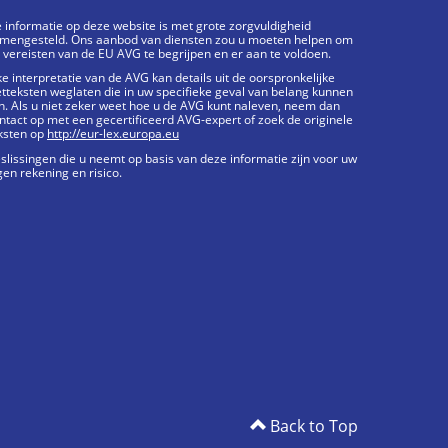
 informatie op deze website is met grote zorgvuldigheid
mengesteld. Ons aanbod van diensten zou u moeten helpen om
 vereisten van de EU AVG te begrijpen en er aan te voldoen.
ke interpretatie van de AVG kan details uit de oorspronkelijke
tteksten weglaten die in uw specifieke geval van belang kunnen
jn. Als u niet zeker weet hoe u de AVG kunt naleven, neem dan
ntact op met een gecertificeerd AVG-expert of zoek de originele
ksten op
http://eur-lex.europa.eu
slissingen die u neemt op basis van deze informatie zijn voor uw
gen rekening en risico.
Back to Top