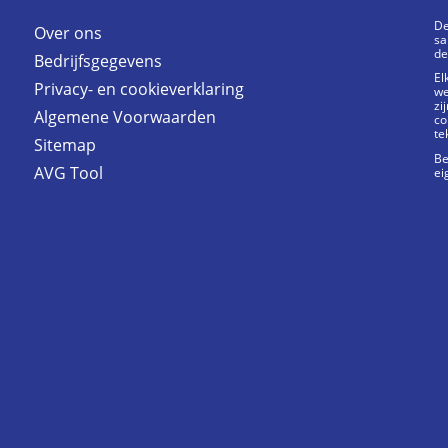
De
Over ons
sa
de
Bedrijfsgegevens
El
Privacy- en cookieverklaring
we
zi
Algemene Voorwaarden
co
te
Sitemap
Be
AVG Tool
ei