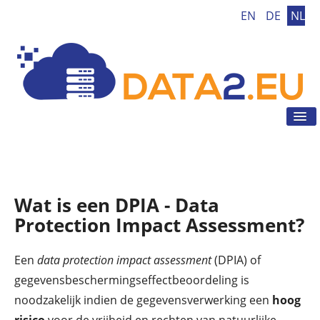
EN
DE
NL
Tog
Nav
Home
AVG
AVG Tool
Wat is een DPIA - Data
AVG Tips
Protection Impact Assessment?
Nieuws
Een
data protection impact assessment
(DPIA) of
Contact
gegevensbeschermingseffectbeoordeling is
noodzakelijk indien de gegevensverwerking een
hoog